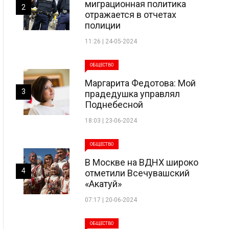
миграционная политика
2
отражается в отчетах
полиции
11:26 | 24-05-2024
ОБЩЕСТВО
Маргарита Федотова: Мой
3
прадедушка управлял
Поднебесной
18:03 | 23-06-2024
ОБЩЕСТВО
В Москве на ВДНХ широко
4
отметили Всечувашский
«Акатуй»
07:17 | 20-06-2024
ОБЩЕСТВО