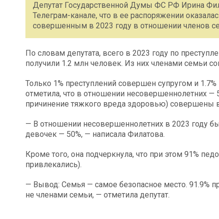
Депутат Государственной Думы ФС РФ Ирина Фи
Телеграм-канале, что в ее распоряжении оказала
совершенным в 2023 году в отношении членов се
По словам депутата, всего в 2023 году по преступл
получили 1.2 млн человек. Из них членами семьи с
Только 1% преступлений совершен супругом и 1.7
отметила, что в отношении несовершеннолетних — 
причинение тяжкого вреда здоровью) совершены в
— В отношении несовершеннолетних в 2023 году бы
девочек — 50%, — написала Филатова.
Кроме того, она подчеркнула, что при этом 91% пе
привлекались).
— Вывод: Семья — самое безопасное место. 91.9% 
не членами семьи, — отметила депутат.