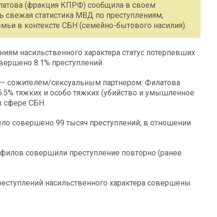
латова (фракция КПРФ) сообщила в своем
сь свежая статистика МВД по преступлениям,
мьи в контексте СБН (семейно-бытового насилия).
ениям насильственного характера статус потерпевших
овершено 8.1% преступлений.
% — сожителем/сексуальным партнером. Филатова
5.5% тяжких и особо тяжких (убийство и умышленное
 сфере СБН.
ло совершено 99 тысяч преступлений, в отношении
дофилов совершили преступление повторно (ранее
преступлений насильственного характера совершены