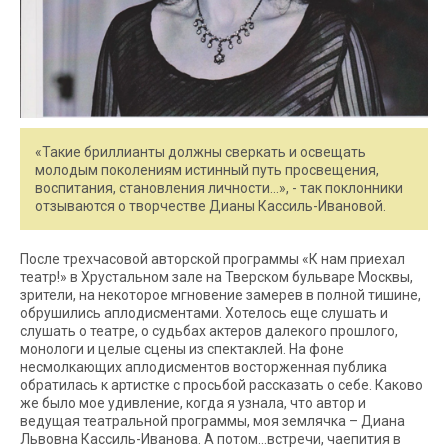
«Такие бриллианты должны сверкать и освещать
молодым поколениям истинный путь просвещения,
воспитания, становления личности…», - так поклонники
отзываются о творчестве Дианы Кассиль-Ивановой.
После трехчасовой авторской программы «К нам приехал
театр!» в Хрустальном зале на Тверском бульваре Москвы,
зрители, на некоторое мгновение замерев в полной тишине,
обрушились аплодисментами. Хотелось еще слушать и
слушать о театре, о судьбах актеров далекого прошлого,
монологи и целые сцены из спектаклей. На фоне
несмолкающих аплодисментов восторженная публика
обратилась к артистке с просьбой рассказать о себе. Каково
же было мое удивление, когда я узнала, что автор и
ведущая театральной программы, моя землячка – Диана
Львовна Кассиль-Иванова. А потом…встречи, чаепития в