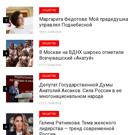
ОБЩЕСТВО
Маргарита Федотова: Мой прадедушка
3
управлял Поднебесной
18:03 | 23-06-2024
ОБЩЕСТВО
В Москве на ВДНХ широко отметили
4
Всечувашский «Акатуй»
07:17 | 20-06-2024
ОБЩЕСТВО
Депутат Государственной Думы
5
Анатолий Аксаков: Сила России в ее
многонациональном народе
07:27 | 19-06-2024
ОБЩЕСТВО
Галина Ратникова: Тема женского
6
лидерства — тренд современной
России