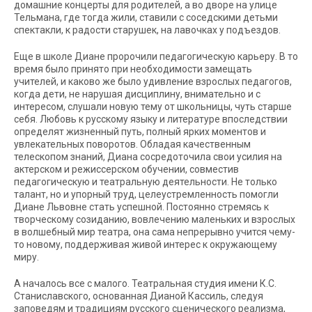
домашние концерты для родителей, а во дворе на улице
Тельмана, где тогда жили, ставили с соседскими детьми
спектакли, к радости старушек, на лавочках у подъездов.
Еще в школе Диане пророчили педагогическую карьеру. В то
время было принято при необходимости замещать
учителей, и каково же было удивление взрослых педагогов,
когда дети, не нарушая дисциплину, внимательно и с
интересом, слушали новую тему от школьницы, чуть старше
себя. Любовь к русскому языку и литературе впоследствии
определят жизненный путь, полный ярких моментов и
увлекательных поворотов. Обладая качественным
телескопом знаний, Диана сосредоточила свои усилия на
актерском и режиссерском обучении, совместив
педагогическую и театральную деятельности. Не только
талант, но и упорный труд, целеустремленность помогли
Диане Львовне стать успешной. Постоянно стремясь к
творческому созиданию, вовлечению маленьких и взрослых
в волшебный мир театра, она сама непрерывно учится чему-
то новому, поддерживая живой интерес к окружающему
миру.
А началось все с малого. Театральная студия имени К.С.
Станиславского, основанная Дианой Кассиль, следуя
заповедям и традициям русского сценического реализма,