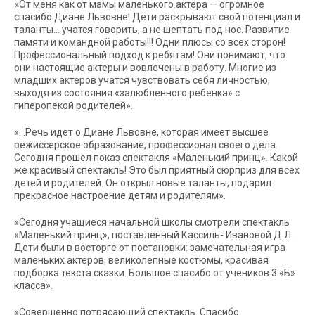
«От меня как от мамы маленького актера — огромное
спасибо Диане Львовне! Дети раскрывают свой потенциал и
таланты… учатся говорить, а не шептать под нос. Развитие
памяти и командной работы!!! Одни плюсы со всех сторон!
Профессиональный подход к ребятам! Они понимают, что
они настоящие актеры и вовлечены в работу. Многие из
младших актеров учатся чувствовать себя личностью,
выходя из состояния «залюбленного ребенка» с
гиперопекой родителей».
«…Речь идет о Диане Львовне, которая имеет высшее
режиссерское образование, профессионал своего дела.
Сегодня прошел показ спектакля «Маленький принц». Какой
же красивый спектакль! Это был приятный сюрприз для всех
детей и родителей. Он открыл новые таланты, подарил
прекрасное настроение детям и родителям».
«Сегодня учащиеся начальной школы смотрели спектакль
«Маленький принц», поставленный Кассиль- Ивановой Д.Л.
Дети были в восторге от постановки: замечательная игра
маленьких актеров, великолепные костюмы, красивая
подборка текста сказки. Большое спасибо от учеников 3 «Б»
класса».
«Совершенно потрясающий спектакль. Спасибо