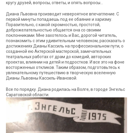
кругу друзей, вопросы, ответы, и опять вопросы…
Диана Львовна производит невероятное впечатление. С
первой минуты попадаешь под ее обаяние и харизму.
Поразительно, с какой скромностью, простотой,
доброжелательностью общается она со своими
поклонниками. Мне захотелось и Вас, дорогой читатель,
познакомить с этим удивительным человеком, рассказать о
достижениях Дианы Кассиль на профессиональном пути, о
созданной ею Актерской мастерской, замечательных
театральных работах от драм до комедий, авторских
проектах, влиянии на детей и подростков. И все это на фоне
восторженных откликов. Таким образом, подготовьтесь к
увлекательному путешествию в творческую вселенную
Дианы Львовны Кассиль-Ивановой.
Все по порядку. Диана родилась на Волге, в городе Энгельс
Cаратовской области.