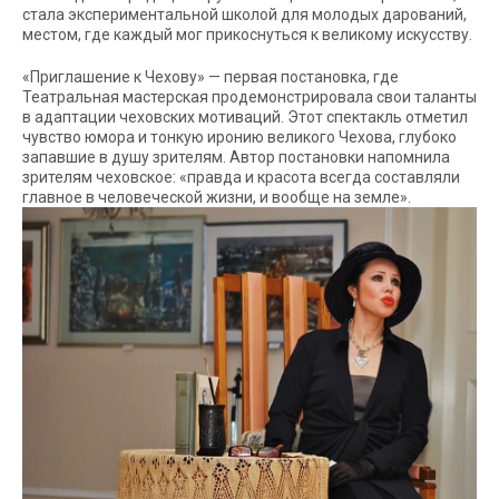
стала экспериментальной школой для молодых дарований,
местом, где каждый мог прикоснуться к великому искусству.
«Приглашение к Чехову» — первая постановка, где
Театральная мастерская продемонстрировала свои таланты
в адаптации чеховских мотиваций. Этот спектакль отметил
чувство юмора и тонкую иронию великого Чехова, глубоко
запавшие в душу зрителям. Автор постановки напомнила
зрителям чеховское: «правда и красота всегда составляли
главное в человеческой жизни, и вообще на земле».