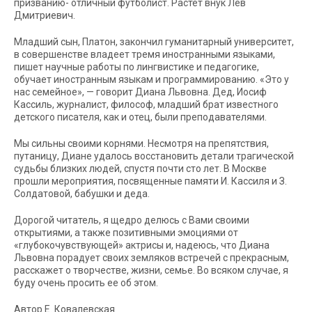
призванию- отличный футболист. Растет внук Лев
Дмитриевич.
Младший сын, Платон, закончил гуманитарный университет,
в совершенстве владеет тремя иностранными языками,
пишет научные работы по лингвистике и педагогике,
обучает иностранным языкам и программированию. «Это у
нас семейное», — говорит Диана Львовна. Дед, Иосиф
Кассиль, журналист, философ, младший брат известного
детского писателя, как и отец, были преподавателями.
Мы сильны своими корнями. Несмотря на препятствия,
путаницу, Диане удалось восстановить детали трагической
судьбы близких людей, спустя почти сто лет. В Москве
прошли мероприятия, посвященные памяти И. Кассиля и З.
Солдатовой, бабушки и деда.
Дорогой читатель, я щедро делюсь с Вами своими
открытиями, а также позитивными эмоциями от
«глубокочувствующей» актрисы и, надеюсь, что Диана
Львовна порадует своих земляков встречей с прекрасным,
расскажет о творчестве, жизни, семье. Во всяком случае, я
буду очень просить ее об этом.
Автор Е. Ковалевская