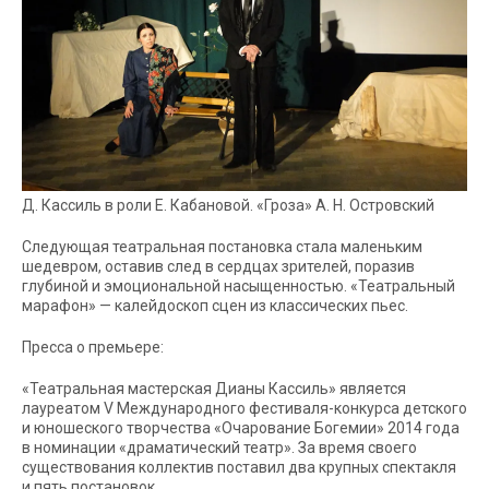
Д. Кассиль в роли Е. Кабановой. «Гроза» А. Н. Островский
Следующая театральная постановка стала маленьким
шедевром, оставив след в сердцах зрителей, поразив
глубиной и эмоциональной насыщенностью. «Театральный
марафон» — калейдоскоп сцен из классических пьес.
Пресса о премьере:
«Театральная мастерская Дианы Кассиль» является
лауреатом V Международного фестиваля-конкурса детского
и юношеского творчества «Очарование Богемии» 2014 года
в номинации «драматический театр». За время своего
существования коллектив поставил два крупных спектакля
и пять постановок.