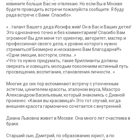
извините больше Вас не отвлекаю. Но если Вы в Москве
будете проводить встречи пожалуйста сообщите. Я буду
рада встрече с Вами. Спасибо».
«…талант Вашего деда Иосифа жив! Он в Вас и Ваших детях!
Это однозначно точно и без комментариев! Спасибо Вам
огромное! Вы для меня тот ориентир, авторитет, мастер и
профессионал своего дела, к уровню которого нужно
стремиться! Безмерно и несказанно Вам благодарна!!!»
«Одни эмоции, восторги, слезы…»
«Что-то нужно придумать, такие бриллианты должны
сверкать и освещать молодым поколениям истинный путь
просвещения, воспитания, становления личности…»
Многие до сих пор вспоминают встречу с утонченным
эстетом, ценителем красоты, эталоном вкуса, Маэстро
Александром Васильевым, который знакомясь с Дианой
произнес: «Какая вы красавица!» Это тот случай, когда
внешняя красота гармонично сочетается с внутренней.
Диана Львовна живет в Москве. Она много лет счастлива в
браке.
Старший сын, Дмитрий, по образованию юрист, а по