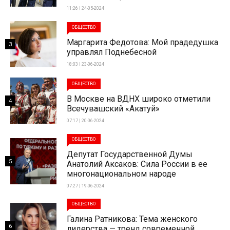
11:26 | 24-05-2024
ОБЩЕСТВО
Маргарита Федотова: Мой прадедушка
3
управлял Поднебесной
18:03 | 23-06-2024
ОБЩЕСТВО
В Москве на ВДНХ широко отметили
4
Всечувашский «Акатуй»
07:17 | 20-06-2024
ОБЩЕСТВО
Депутат Государственной Думы
5
Анатолий Аксаков: Сила России в ее
многонациональном народе
07:27 | 19-06-2024
ОБЩЕСТВО
Галина Ратникова: Тема женского
6
лидерства — тренд современной