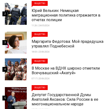
ОБЩЕСТВО
Юрий Велькин: Немецкая
2
миграционная политика отражается в
отчетах полиции
11:26 | 24-05-2024
ОБЩЕСТВО
Маргарита Федотова: Мой прадедушка
3
управлял Поднебесной
18:03 | 23-06-2024
ОБЩЕСТВО
В Москве на ВДНХ широко отметили
4
Всечувашский «Акатуй»
07:17 | 20-06-2024
ОБЩЕСТВО
Депутат Государственной Думы
5
Анатолий Аксаков: Сила России в ее
многонациональном народе