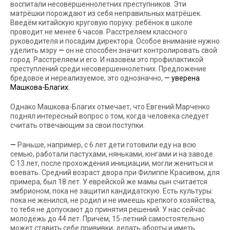
воспитали несовершеннолетних преступников. Эти
матрёшки порождают из себя неправильных матрёшек.
Введём китайскую круговую поруку: ребёнок в школе
проводит не менее 6 часов. Расстреляем классного
руководителя и посадим директора. Особое внимание нужно
уделить мэру
—
он не способен значит контролировать свой
город. Расстреляем и его. И назовём это профилактикой
преступлений среди несовершеннолетних. Предложение
бредовое и нереализуемое, это однозначно,
— уверена
Машкова-Благих.
Однако Машкова-Благих отмечает, что Евгений Марченко
поднял интересный вопрос о том, когда человека следует
считать отвечающим за свои поступки.
—
Раньше, например, с 6 лет дети готовили еду на всю
семью, работали пастухами, няньками, юнгами и на заводе.
С 13 лет, после прохождения инициации, могли жениться и
воевать. Средний возраст двора при Филиппе Красивом, для
примера, был 18 лет. У еврейской же мамы сын считается
эмбрионом, пока не защитил кандидатскую. Есть культуры:
пока не женился, не родил и не имеешь крепкого хозяйства,
то тебя не допускают до принятия решений. У нас сейчас
молодёжь до 44 лет. Причём, 15-летний самостоятельно
может ставить себе прививки, делать аборты и иметь