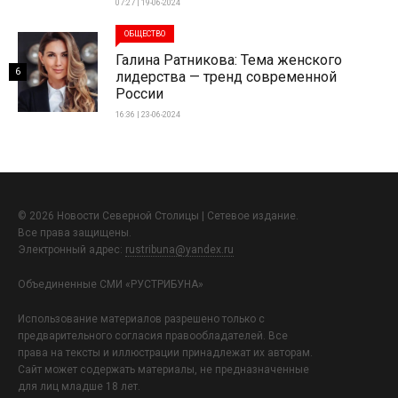
07:27 | 19-06-2024
ОБЩЕСТВО
Галина Ратникова: Тема женского
6
лидерства — тренд современной
России
16:36 | 23-06-2024
© 2026 Новости Северной Столицы | Сетевое издание.
Все права защищены.
Электронный адрес:
rustribuna@yandex.ru
Объединенные СМИ «РУСТРИБУНА»
Использование материалов разрешено только с
предварительного согласия правообладателей. Все
права на тексты и иллюстрации принадлежат их авторам.
Сайт может содержать материалы, не предназначенные
для лиц младше 18 лет.