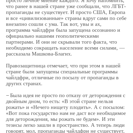
просто личное мнение каждого. Я хочу напомнить,
что ранее в нашей стране уже сообщали, что ЛГБТ-
пропаганды не существует. И просто США, Европа
и все «цивилизованные» страны вдруг сами по себе
внезапно сошли с ума. Так вот, увы и ах,
программа чайлдфри была запущена осознанно и
официально нашими геополитическими
партнерами. И они не скрывали того факта, что
необходимо сокращать население всеми силами, —
рассказала Машкова-Благих.
Правозащитница отмечает, что при этом в нашей
стране были запущены специальные программы
чайлдфри, отличные по посылу от пропаганды в
других странах.
Была идея не просто по отказу от деторождения с
—
двойным дном, то есть: «В этой стране нельзя
рожать» и «Нечего нищету плодить». А с посылом:
«Вот пока государство нам не даст все необходимое
для деторождения, мы рожать не будем». И эти
тезисы легко зашли в пространство. А теперь люди
говорят, мол, пропаганды чайлдфри не существует,