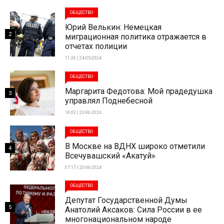
ОБЩЕСТВО
Юрий Велькин: Немецкая
2
миграционная политика отражается в
отчетах полиции
11:26 | 24-05-2024
ОБЩЕСТВО
Маргарита Федотова: Мой прадедушка
3
управлял Поднебесной
18:03 | 23-06-2024
ОБЩЕСТВО
В Москве на ВДНХ широко отметили
4
Всечувашский «Акатуй»
07:17 | 20-06-2024
ОБЩЕСТВО
Депутат Государственной Думы
5
Анатолий Аксаков: Сила России в ее
многонациональном народе