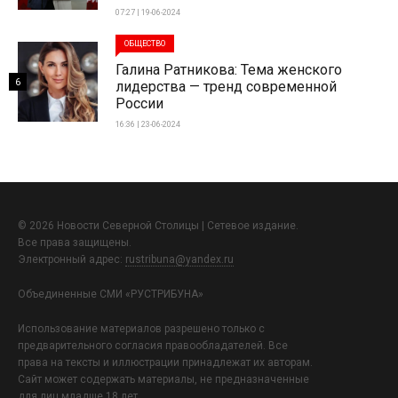
07:27 | 19-06-2024
ОБЩЕСТВО
Галина Ратникова: Тема женского
6
лидерства — тренд современной
России
16:36 | 23-06-2024
© 2026 Новости Северной Столицы | Сетевое издание.
Все права защищены.
Электронный адрес:
rustribuna@yandex.ru
Объединенные СМИ «РУСТРИБУНА»
Использование материалов разрешено только с
предварительного согласия правообладателей. Все
права на тексты и иллюстрации принадлежат их авторам.
Сайт может содержать материалы, не предназначенные
для лиц младше 18 лет.