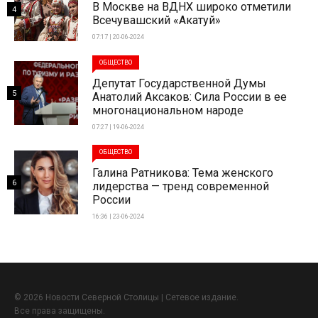
В Москве на ВДНХ широко отметили
4
Всечувашский «Акатуй»
07:17 | 20-06-2024
ОБЩЕСТВО
Депутат Государственной Думы
5
Анатолий Аксаков: Сила России в ее
многонациональном народе
07:27 | 19-06-2024
ОБЩЕСТВО
Галина Ратникова: Тема женского
6
лидерства — тренд современной
России
16:36 | 23-06-2024
© 2026 Новости Северной Столицы | Сетевое издание.
Все права защищены.