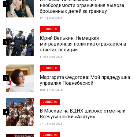
1
необходимости ограничения вывоза
брошенных детей за границу
12:54 | 09-08-2024
ОБЩЕСТВО
Юрий Велькин: Немецкая
2
миграционная политика отражается в
отчетах полиции
11:26 | 24-05-2024
ОБЩЕСТВО
Маргарита Федотова: Мой прадедушка
3
управлял Поднебесной
18:03 | 23-06-2024
ОБЩЕСТВО
В Москве на ВДНХ широко отметили
4
Всечувашский «Акатуй»
07:17 | 20-06-2024
ОБЩЕСТВО