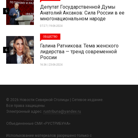
Депутат Государственной Думы
5
Анатолий Аксаков: Сила России в ее
многонациональном народе
07:27 | 19-06-2024
ОБЩЕСТВО
Галина Ратникова: Тема женского
6
лидерства — тренд современной
России
16:36 | 23-06-2024
© 2026 Новости Северной Столицы | Сетевое издание.
Все права защищены.
Электронный адрес:
rustribuna@yandex.ru
Объединенные СМИ «РУСТРИБУНА»
Использование материалов разрешено только с