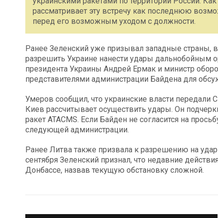
украинскими ракетами по территории России. Как
рассматривает эту встречу как последнюю возмо
перед его возможным уходом с должности.
Ранее Зеленский уже призывал западные страны, 
разрешить Украине нанести удары дальнобойным о
президента Украины Андрей Ермак и министр обор
представителями администрации Байдена для обсуж
Умеров сообщил, что украинские власти передали С
Киев рассчитывает осуществить удары. Он подчерк
ракет ATACMS. Если Байден не согласится на просьб
следующей администрации.
Ранее Литва также призвала к разрешению на удар
сентября Зеленский признал, что недавние действи
Донбассе, назвав текущую обстановку сложной.