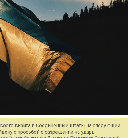
своего визита в Соединенные Штаты на следующей
йдену с просьбой о разрешении на удары