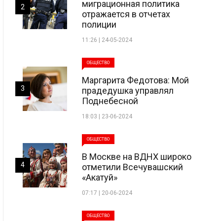
миграционная политика
2
отражается в отчетах
полиции
11:26 | 24-05-2024
ОБЩЕСТВО
Маргарита Федотова: Мой
3
прадедушка управлял
Поднебесной
18:03 | 23-06-2024
ОБЩЕСТВО
В Москве на ВДНХ широко
4
отметили Всечувашский
«Акатуй»
07:17 | 20-06-2024
ОБЩЕСТВО