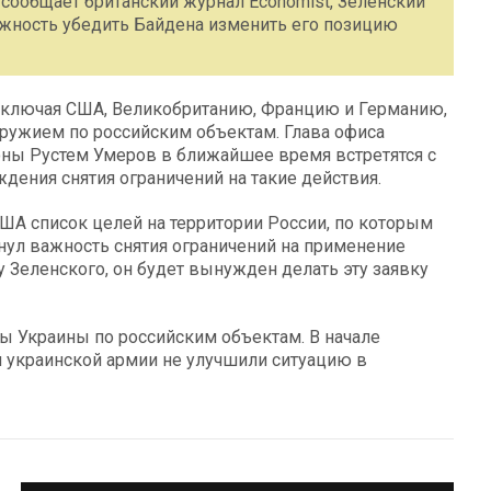
 сообщает британский журнал Economist, Зеленский
жность убедить Байдена изменить его позицию
включая США, Великобританию, Францию и Германию,
ружием по российским объектам. Глава офиса
оны Рустем Умеров в ближайшее время встретятся с
дения снятия ограничений на такие действия.
ША список целей на территории России, по которым
нул важность снятия ограничений на применение
у Зеленского, он будет вынужден делать эту заявку
ы Украины по российским объектам. В начале
я украинской армии не улучшили ситуацию в