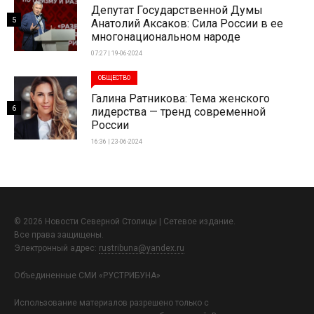
Депутат Государственной Думы
5
Анатолий Аксаков: Сила России в ее
многонациональном народе
07:27 | 19-06-2024
ОБЩЕСТВО
Галина Ратникова: Тема женского
6
лидерства — тренд современной
России
16:36 | 23-06-2024
© 2026 Новости Северной Столицы | Сетевое издание.
Все права защищены.
Электронный адрес:
rustribuna@yandex.ru
Объединенные СМИ «РУСТРИБУНА»
Использование материалов разрешено только с