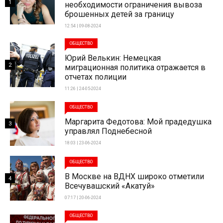
1
необходимости ограничения вывоза
брошенных детей за границу
12:54 | 09-08-2024
ОБЩЕСТВО
Юрий Велькин: Немецкая
2
миграционная политика отражается в
отчетах полиции
11:26 | 24-05-2024
ОБЩЕСТВО
Маргарита Федотова: Мой прадедушка
3
управлял Поднебесной
18:03 | 23-06-2024
ОБЩЕСТВО
В Москве на ВДНХ широко отметили
4
Всечувашский «Акатуй»
07:17 | 20-06-2024
ОБЩЕСТВО