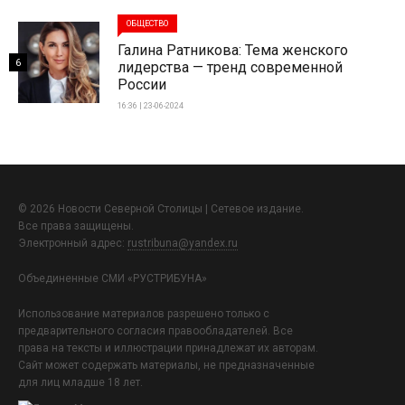
ОБЩЕСТВО
Галина Ратникова: Тема женского
6
лидерства — тренд современной
России
16:36 | 23-06-2024
© 2026 Новости Северной Столицы | Сетевое издание.
Все права защищены.
Электронный адрес:
rustribuna@yandex.ru
Объединенные СМИ «РУСТРИБУНА»
Использование материалов разрешено только с
предварительного согласия правообладателей. Все
права на тексты и иллюстрации принадлежат их авторам.
Сайт может содержать материалы, не предназначенные
для лиц младше 18 лет.