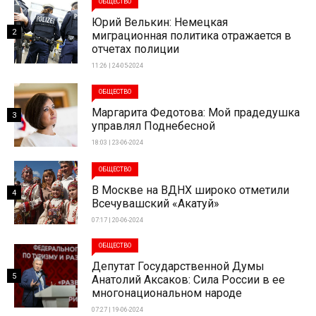
ОБЩЕСТВО
Юрий Велькин: Немецкая
2
миграционная политика отражается в
отчетах полиции
11:26 | 24-05-2024
ОБЩЕСТВО
Маргарита Федотова: Мой прадедушка
3
управлял Поднебесной
18:03 | 23-06-2024
ОБЩЕСТВО
В Москве на ВДНХ широко отметили
4
Всечувашский «Акатуй»
07:17 | 20-06-2024
ОБЩЕСТВО
Депутат Государственной Думы
5
Анатолий Аксаков: Сила России в ее
многонациональном народе
07:27 | 19-06-2024