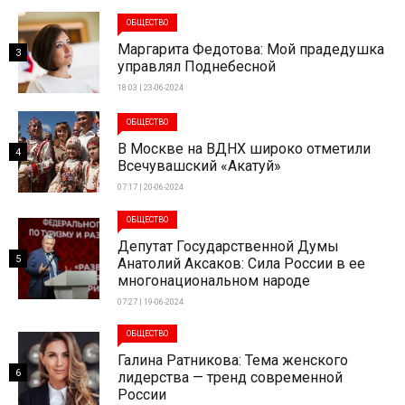
ОБЩЕСТВО
Маргарита Федотова: Мой прадедушка
3
управлял Поднебесной
18:03 | 23-06-2024
ОБЩЕСТВО
В Москве на ВДНХ широко отметили
4
Всечувашский «Акатуй»
07:17 | 20-06-2024
ОБЩЕСТВО
Депутат Государственной Думы
5
Анатолий Аксаков: Сила России в ее
многонациональном народе
07:27 | 19-06-2024
ОБЩЕСТВО
Галина Ратникова: Тема женского
6
лидерства — тренд современной
России