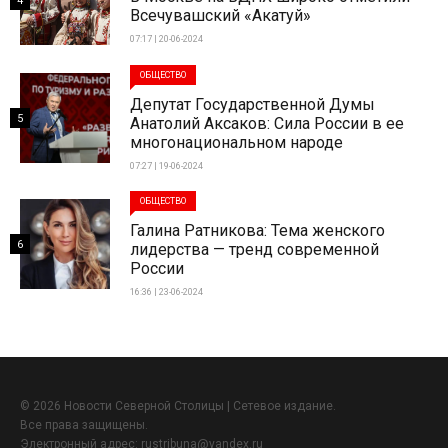
4
Всечувашский «Акатуй»
07:17 | 20-06-2024
ОБЩЕСТВО
Депутат Государственной Думы
5
Анатолий Аксаков: Сила России в ее
многонациональном народе
07:27 | 19-06-2024
ОБЩЕСТВО
Галина Ратникова: Тема женского
6
лидерства — тренд современной
России
16:36 | 23-06-2024
© 2026 Новости Северной Столицы | Сетевое издание.
Все права защищены.
Электронный адрес:
rustribuna@yandex.ru