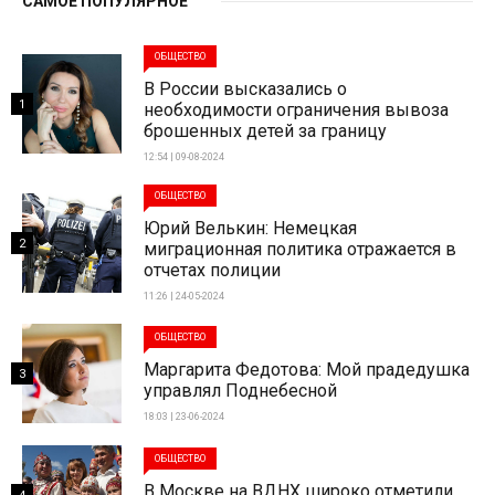
САМОЕ ПОПУЛЯРНОЕ
ОБЩЕСТВО
В России высказались о
1
необходимости ограничения вывоза
брошенных детей за границу
12:54 | 09-08-2024
ОБЩЕСТВО
Юрий Велькин: Немецкая
2
миграционная политика отражается в
отчетах полиции
11:26 | 24-05-2024
ОБЩЕСТВО
Маргарита Федотова: Мой прадедушка
3
управлял Поднебесной
18:03 | 23-06-2024
ОБЩЕСТВО
В Москве на ВДНХ широко отметили