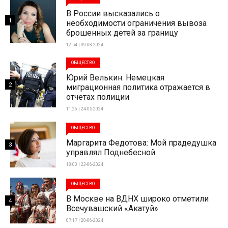
В России высказались о
1
необходимости ограничения вывоза
брошенных детей за границу
12:54 | 09-08-2024
ОБЩЕСТВО
Юрий Велькин: Немецкая
2
миграционная политика отражается в
отчетах полиции
11:26 | 24-05-2024
ОБЩЕСТВО
Маргарита Федотова: Мой прадедушка
3
управлял Поднебесной
18:03 | 23-06-2024
ОБЩЕСТВО
В Москве на ВДНХ широко отметили
4
Всечувашский «Акатуй»
07:17 | 20-06-2024