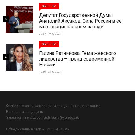
ОБЩЕСТВО
Депутат Государственной Думы
5
Анатолий Аксаков: Сила России в ее
многонациональном народе
07:27 | 19-06-2024
ОБЩЕСТВО
Галина Ратникова: Тема женского
6
лидерства — тренд современной
России
16:36 | 23-06-2024
© 2026 Новости Северной Столицы | Сетевое издание.
Все права защищены.
Электронный адрес:
rustribuna@yandex.ru
Объединенные СМИ «РУСТРИБУНА»