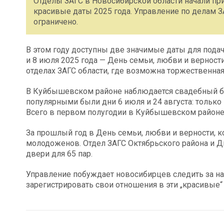
Отделы ЗАГС в Новосибирской области начали пр
красивые даты 2025 года. Управление по делам З
ограничено.
В этом году доступны две значимые даты для подачи
и 8 июля 2025 года — День семьи, любви и верност
отделах ЗАГС области, где возможна торжественная
В Куйбышевском районе наблюдается свадебный бум
популярными были дни 6 июля и 24 августа: тольк
Всего в первом полугодии в Куйбышевском районе
За прошлый год в День семьи, любви и верности, к
молодоженов. Отдел ЗАГС Октябрьского района и 
двери для 65 пар.
Управление побуждает новосибирцев следить за на
зарегистрировать свои отношения в эти „красивые“ 