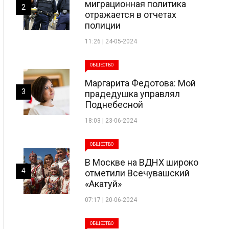
миграционная политика
2
отражается в отчетах
полиции
11:26 | 24-05-2024
ОБЩЕСТВО
Маргарита Федотова: Мой
3
прадедушка управлял
Поднебесной
18:03 | 23-06-2024
ОБЩЕСТВО
В Москве на ВДНХ широко
4
отметили Всечувашский
«Акатуй»
07:17 | 20-06-2024
ОБЩЕСТВО