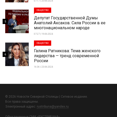
07:17 | 20-06-2024
ОБЩЕСТВО
Депутат Государственной Думы
5
Анатолий Аксаков: Сила России в ее
многонациональном народе
07:27 | 19-06-2024
ОБЩЕСТВО
Галина Ратникова: Тема женского
6
лидерства — тренд современной
России
16:36 | 23-06-2024
© 2026 Новости Северной Столицы | Сетевое издание.
Все права защищены.
Электронный адрес:
rustribuna@yandex.ru
Объединенные СМИ «РУСТРИБУНА»