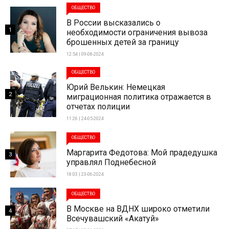
ОБЩЕСТВО
В России высказались о
1
необходимости ограничения вывоза
брошенных детей за границу
12:54 | 09-08-2024
ОБЩЕСТВО
Юрий Велькин: Немецкая
2
миграционная политика отражается в
отчетах полиции
11:26 | 24-05-2024
ОБЩЕСТВО
Маргарита Федотова: Мой прадедушка
3
управлял Поднебесной
18:03 | 23-06-2024
ОБЩЕСТВО
В Москве на ВДНХ широко отметили
4
Всечувашский «Акатуй»