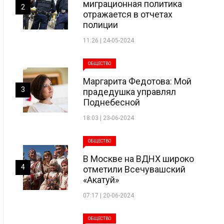
миграционная политика
2
отражается в отчетах
полиции
11:26 | 24-05-2024
ОБЩЕСТВО
Маргарита Федотова: Мой
3
прадедушка управлял
Поднебесной
18:03 | 23-06-2024
ОБЩЕСТВО
В Москве на ВДНХ широко
4
отметили Всечувашский
«Акатуй»
07:17 | 20-06-2024
ОБЩЕСТВО