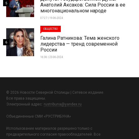
5
Анатолий Аксаков: Сила России в ее
многонациональном народе
07:27 | 19-06-2024
ОБЩЕСТВО
Галина Ратникова: Тема женского
6
лидерства — тренд современной
России
16:36 | 23-06-2024
© 2026 Новости Северной Столицы | Сетевое издание.
Все права защищены.
Электронный адрес:
rustribuna@yandex.ru
Объединенные СМИ «РУСТРИБУНА»
Использование материалов разрешено только с
предварительного согласия правообладателей. Все