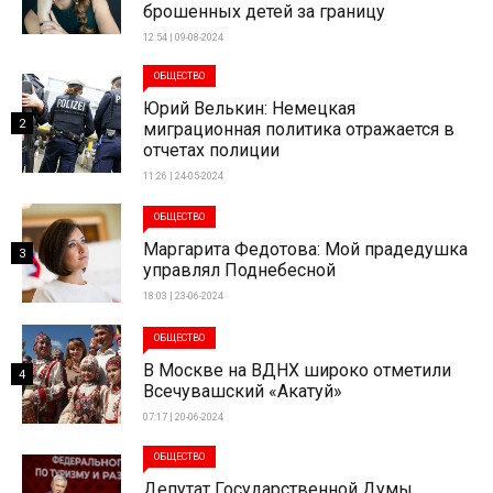
брошенных детей за границу
12:54 | 09-08-2024
ОБЩЕСТВО
Юрий Велькин: Немецкая
2
миграционная политика отражается в
отчетах полиции
11:26 | 24-05-2024
ОБЩЕСТВО
Маргарита Федотова: Мой прадедушка
3
управлял Поднебесной
18:03 | 23-06-2024
ОБЩЕСТВО
В Москве на ВДНХ широко отметили
4
Всечувашский «Акатуй»
07:17 | 20-06-2024
ОБЩЕСТВО
Депутат Государственной Думы