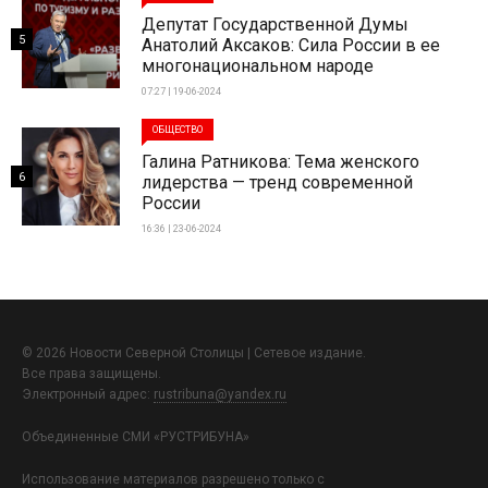
Депутат Государственной Думы
5
Анатолий Аксаков: Сила России в ее
многонациональном народе
07:27 | 19-06-2024
ОБЩЕСТВО
Галина Ратникова: Тема женского
6
лидерства — тренд современной
России
16:36 | 23-06-2024
© 2026 Новости Северной Столицы | Сетевое издание.
Все права защищены.
Электронный адрес:
rustribuna@yandex.ru
Объединенные СМИ «РУСТРИБУНА»
Использование материалов разрешено только с