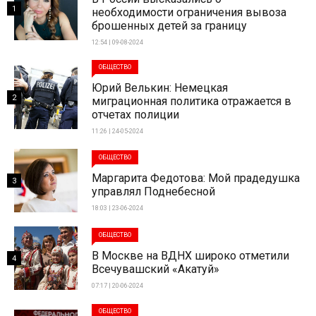
1
необходимости ограничения вывоза
брошенных детей за границу
12:54 | 09-08-2024
ОБЩЕСТВО
Юрий Велькин: Немецкая
2
миграционная политика отражается в
отчетах полиции
11:26 | 24-05-2024
ОБЩЕСТВО
Маргарита Федотова: Мой прадедушка
3
управлял Поднебесной
18:03 | 23-06-2024
ОБЩЕСТВО
В Москве на ВДНХ широко отметили
4
Всечувашский «Акатуй»
07:17 | 20-06-2024
ОБЩЕСТВО