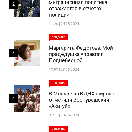
миграционная политика
2
отражается в отчетах
полиции
11:26 | 24-05-2024
ОБЩЕСТВО
Маргарита Федотова: Мой
3
прадедушка управлял
Поднебесной
18:03 | 23-06-2024
ОБЩЕСТВО
В Москве на ВДНХ широко
4
отметили Всечувашский
«Акатуй»
07:17 | 20-06-2024
ОБЩЕСТВО