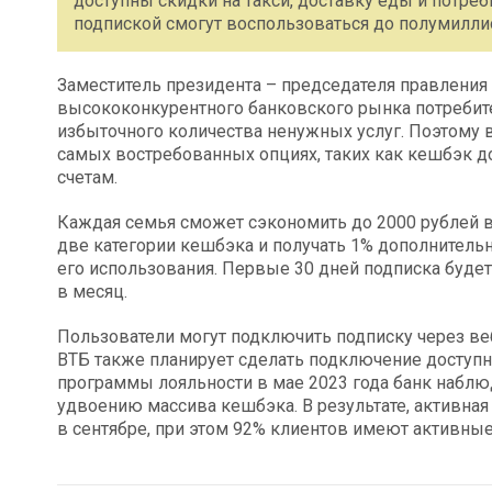
доступны скидки на такси, доставку еды и потреб
подпиской смогут воспользоваться до полумиллио
Заместитель президента – председателя правления 
высококонкурентного банковского рынка потребит
избыточного количества ненужных услуг. Поэтому 
самых востребованных опциях, таких как кешбэк 
счетам.
Каждая семья сможет сэкономить до 2000 рублей в
две категории кешбэка и получать 1% дополнительн
его использования. Первые 30 дней подписка будет 
в месяц.
Пользователи могут подключить подписку через в
ВТБ также планирует сделать подключение доступн
программы лояльности в мае 2023 года банк наблюд
удвоению массива кешбэка. В результате, активная
в сентябре, при этом 92% клиентов имеют активные