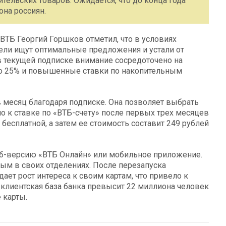
ительских товаров. Ожидается, что до конца года
на россиян.
ВТБ Георгий Горшков отметил, что в условиях
ели ищут оптимальные предложения и устали от
в текущей подписке внимание сосредоточено на
до 25% и повышенные ставки по накопительным
 месяц благодаря подписке. Она позволяет выбрать
о к ставке по «ВТБ-счету» после первых трех месяцев
бесплатной, а затем ее стоимость составит 249 рублей
еб-версию «ВТБ Онлайн» или мобильное приложение.
ым в своих отделениях. После перезапуска
ает рост интереса к своим картам, что привело к
 клиентская база банка превысит 22 миллиона человек
 карты.