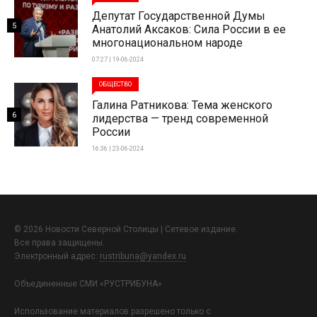
Депутат Государственной Думы
5
Анатолий Аксаков: Сила России в ее
многонациональном народе
07:27 | 19-06-2024
ОБЩЕСТВО
Галина Ратникова: Тема женского
6
лидерства — тренд современной
России
16:36 | 23-06-2024
© 2026 Новости Северной Столицы | Сетевое издание.
Все права защищены.
Электронный адрес:
rustribuna@yandex.ru
Объединенные СМИ «РУСТРИБУНА»
Использование материалов разрешено только с