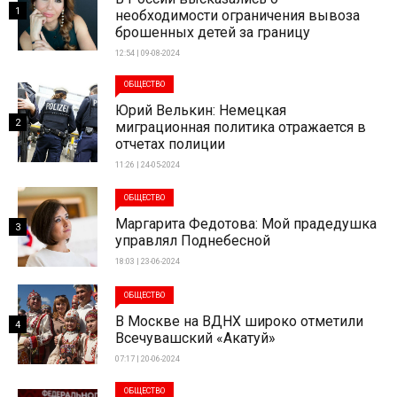
1
необходимости ограничения вывоза
брошенных детей за границу
12:54 | 09-08-2024
ОБЩЕСТВО
Юрий Велькин: Немецкая
2
миграционная политика отражается в
отчетах полиции
11:26 | 24-05-2024
ОБЩЕСТВО
Маргарита Федотова: Мой прадедушка
3
управлял Поднебесной
18:03 | 23-06-2024
ОБЩЕСТВО
В Москве на ВДНХ широко отметили
4
Всечувашский «Акатуй»
07:17 | 20-06-2024
ОБЩЕСТВО