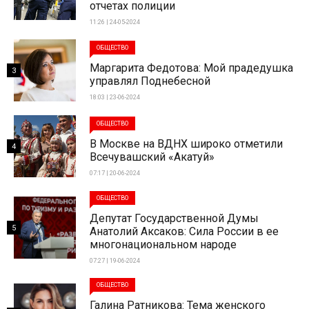
отчетах полиции
11:26 | 24-05-2024
ОБЩЕСТВО
Маргарита Федотова: Мой прадедушка
3
управлял Поднебесной
18:03 | 23-06-2024
ОБЩЕСТВО
В Москве на ВДНХ широко отметили
4
Всечувашский «Акатуй»
07:17 | 20-06-2024
ОБЩЕСТВО
Депутат Государственной Думы
5
Анатолий Аксаков: Сила России в ее
многонациональном народе
07:27 | 19-06-2024
ОБЩЕСТВО
Галина Ратникова: Тема женского