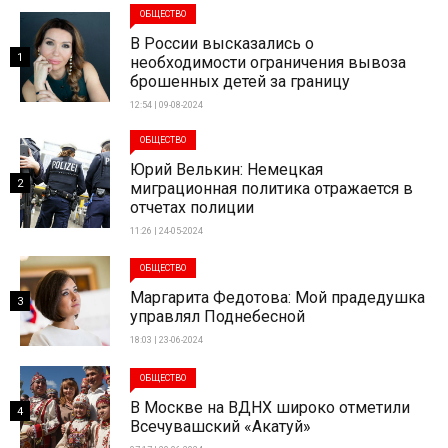
ОБЩЕСТВО
В России высказались о
1
необходимости ограничения вывоза
брошенных детей за границу
12:54 | 09-08-2024
ОБЩЕСТВО
Юрий Велькин: Немецкая
2
миграционная политика отражается в
отчетах полиции
11:26 | 24-05-2024
ОБЩЕСТВО
Маргарита Федотова: Мой прадедушка
3
управлял Поднебесной
18:03 | 23-06-2024
ОБЩЕСТВО
В Москве на ВДНХ широко отметили
4
Всечувашский «Акатуй»