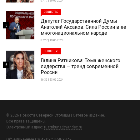
07:17 | 20-06-2024
ОБЩЕСТВО
Депутат Государственной Думы
5
Анатолий Аксаков: Сила России в ее
многонациональном народе
07:27 | 19-06-2024
ОБЩЕСТВО
Галина Ратникова: Тема женского
6
лидерства — тренд современной
России
16:36 | 23-06-2024
© 2026 Новости Северной Столицы | Сетевое издание.
Все права защищены.
Электронный адрес:
rustribuna@yandex.ru
Объединенные СМИ «РУСТРИБУНА»