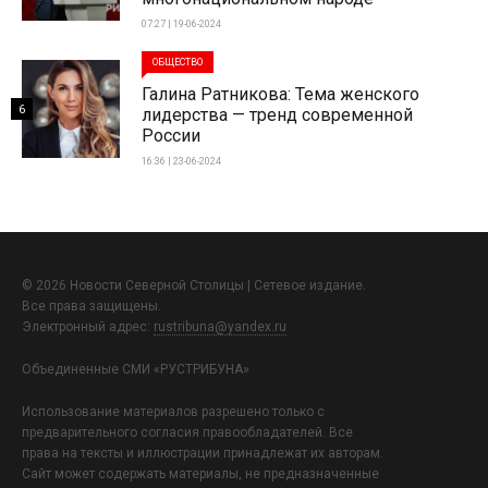
07:27 | 19-06-2024
ОБЩЕСТВО
Галина Ратникова: Тема женского
6
лидерства — тренд современной
России
16:36 | 23-06-2024
© 2026 Новости Северной Столицы | Сетевое издание.
Все права защищены.
Электронный адрес:
rustribuna@yandex.ru
Объединенные СМИ «РУСТРИБУНА»
Использование материалов разрешено только с
предварительного согласия правообладателей. Все
права на тексты и иллюстрации принадлежат их авторам.
Сайт может содержать материалы, не предназначенные