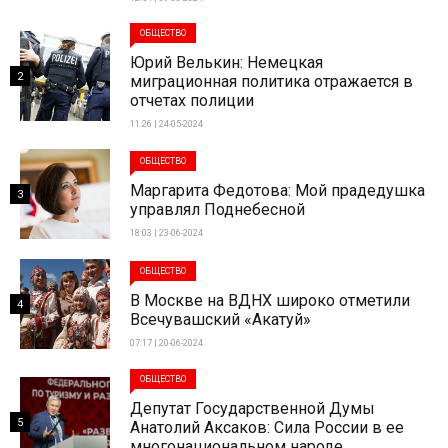
ОБЩЕСТВО
Юрий Велькин: Немецкая
2
миграционная политика отражается в
отчетах полиции
11:26 | 24-05-2024
ОБЩЕСТВО
Маргарита Федотова: Мой прадедушка
3
управлял Поднебесной
18:03 | 23-06-2024
ОБЩЕСТВО
В Москве на ВДНХ широко отметили
4
Всечувашский «Акатуй»
07:17 | 20-06-2024
ОБЩЕСТВО
Депутат Государственной Думы
5
Анатолий Аксаков: Сила России в ее
многонациональном народе