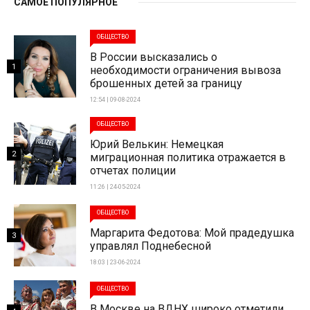
САМОЕ ПОПУЛЯРНОЕ
ОБЩЕСТВО
В России высказались о
1
необходимости ограничения вывоза
брошенных детей за границу
12:54 | 09-08-2024
ОБЩЕСТВО
Юрий Велькин: Немецкая
2
миграционная политика отражается в
отчетах полиции
11:26 | 24-05-2024
ОБЩЕСТВО
Маргарита Федотова: Мой прадедушка
3
управлял Поднебесной
18:03 | 23-06-2024
ОБЩЕСТВО
В Москве на ВДНХ широко отметили