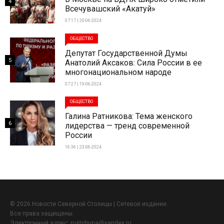
4
Всечувашский «Акатуй»
07:17 | 20-06-2024
ОБЩЕСТВО
Депутат Государственной Думы
5
Анатолий Аксаков: Сила России в ее
многонациональном народе
07:27 | 19-06-2024
ОБЩЕСТВО
Галина Ратникова: Тема женского
6
лидерства — тренд современной
России
16:36 | 23-06-2024
© 2026 Новости Северной Столицы | Сетевое издание.
Все права защищены.
Электронный адрес:
rustribuna@yandex.ru