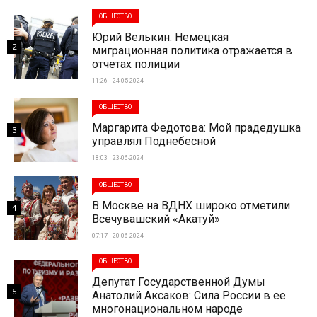
ОБЩЕСТВО
Юрий Велькин: Немецкая
2
миграционная политика отражается в
отчетах полиции
11:26 | 24-05-2024
ОБЩЕСТВО
Маргарита Федотова: Мой прадедушка
3
управлял Поднебесной
18:03 | 23-06-2024
ОБЩЕСТВО
В Москве на ВДНХ широко отметили
4
Всечувашский «Акатуй»
07:17 | 20-06-2024
ОБЩЕСТВО
Депутат Государственной Думы
5
Анатолий Аксаков: Сила России в ее
многонациональном народе