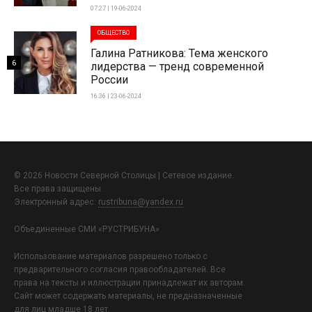
07:27 | 19-06-2024
ОБЩЕСТВО
Галина Ратникова: Тема женского
6
лидерства — тренд современной
России
16:36 | 23-06-2024
© 2026 Новости Северной Столицы | Сетевое издание.
Все права защищены.
Электронный адрес:
rustribuna@yandex.ru
Объединенные СМИ «РУСТРИБУНА»
Использование материалов разрешено только с
предварительного согласия правообладателей. Все
права на тексты и иллюстрации принадлежат их авторам.
Сайт может содержать материалы, не предназначенные
для лиц младше 18 лет.