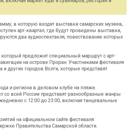
ий, включая маркет еды и сувениров, ресторан и
амму, в которую входят выставки самарских музеев,
оступен арт-квартал, где будут проведены выставки,
ируются два аудиоспектакля, повествование которых
 который предложит специальный маршрут с арт-
навигации на острове Проран. Участниками фестиваля
ва и других городов Волги, которые представят
ода и региона в деловом клубе на пляже.
пп со всей России представят разнообразные жанры
жедневно с 12:00 до 23:00, включая танцевальные
иятий на официальном сайте фестиваля:
ддержке Правительства Самарской области.