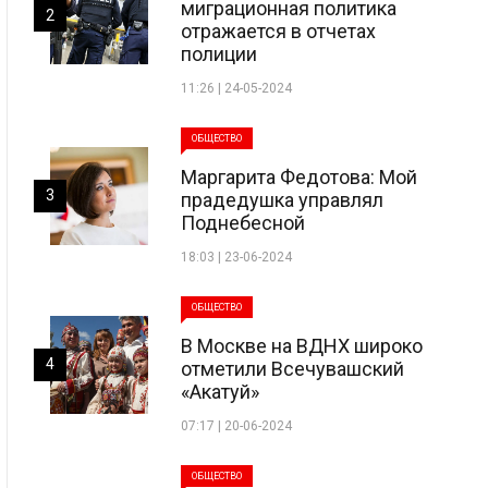
миграционная политика
2
отражается в отчетах
полиции
11:26 | 24-05-2024
ОБЩЕСТВО
Маргарита Федотова: Мой
3
прадедушка управлял
Поднебесной
18:03 | 23-06-2024
ОБЩЕСТВО
В Москве на ВДНХ широко
4
отметили Всечувашский
«Акатуй»
07:17 | 20-06-2024
ОБЩЕСТВО