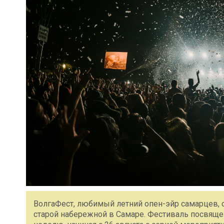
ВолгаФест, любимый летний опен-эйр самарцев, ст
старой набережной в Самаре. Фестиваль посвяще