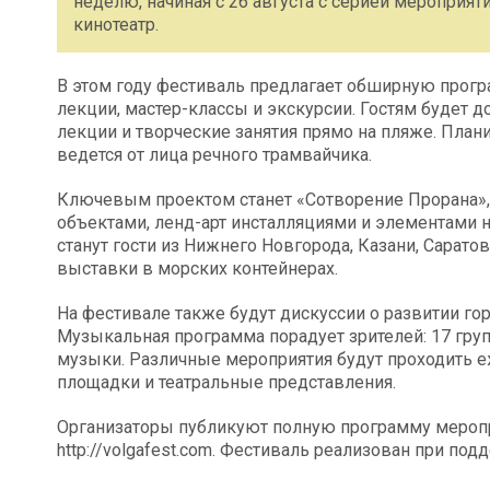
неделю, начиная с 26 августа с серией мероприят
кинотеатр.
В этом году фестиваль предлагает обширную прогр
лекции, мастер-классы и экскурсии. Гостям будет д
лекции и творческие занятия прямо на пляже. План
ведется от лица речного трамвайчика.
Ключевым проектом станет «Сотворение Прорана»,
объектами, ленд-арт инсталляциями и элементами 
станут гости из Нижнего Новгорода, Казани, Сарато
выставки в морских контейнерах.
На фестивале также будут дискуссии о развитии гор
Музыкальная программа порадует зрителей: 17 гру
музыки. Различные мероприятия будут проходить е
площадки и театральные представления.
Организаторы публикуют полную программу меропр
http://volgafest.com. Фестиваль реализован при по