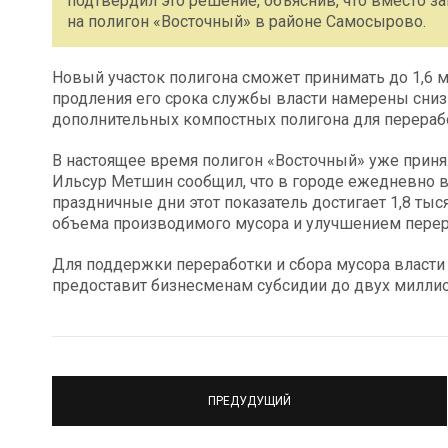
подтвердил это решение, объяснив, что вместо 
на полигон «Восточный» в районе Самосырово.
Новый участок полигона сможет принимать до 1,6 ми
продления его срока службы власти намерены сниз
дополнительных компостных полигона для перерабо
В настоящее время полигон «Восточный» уже принял
Ильсур Метшин сообщил, что в городе ежедневно вы
праздничные дни этот показатель достигает 1,8 ты
объема производимого мусора и улучшением перер
Для поддержки переработки и сбора мусора власти
предоставит бизнесменам субсидии до двух милли
ПРЕДУДУЩИЙ