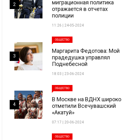
миграционная политика
2
отражается в отчетах
полиции
11:26 | 24-05-2024
ОБЩЕСТВО
Маргарита Федотова: Мой
3
прадедушка управлял
Поднебесной
18:03 | 23-06-2024
ОБЩЕСТВО
В Москве на ВДНХ широко
4
отметили Всечувашский
«Акатуй»
07:17 | 20-06-2024
ОБЩЕСТВО