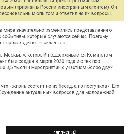
ква 2030» состоялась встреча с российским
вым (признан в России иностранным агентом). Он
фессиональным опытом и ответил на их вопросы.
 в мире значительно изменились представления о
 событиям, которые случаются сейчас. Поэтому
ет происходить», — сказал он.
жь Москвы», который поддерживается Комитетом
т был создан в марте 2020 года и с тех пор
е 3,5 тысячи мероприятий с участием более двух
то «жизнь состоит не из бесед, а из поступков». Его
бсуждение актуальных вопросов для молодежной
СЛЕДУЮЩИЙ