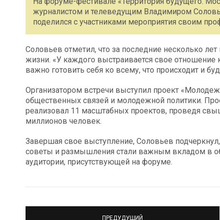
На форуме-фестивале «Территория будущего. Мос
журналистом и телеведущим Владимиром Соловье
поделился с участниками мероприятия своим про
Соловьев отметил, что за последние несколько лет
жизни. «У каждого выстраивается свое отношение к
важно готовить себя ко всему, что происходит и буд
Организатором встречи выступил проект «Молоде
общественных связей и молодежной политики. Проек
реализовал 11 масштабных проектов, проведя свыш
миллионов человек.
Завершая свое выступление, Соловьев подчеркнул, ч
советы и размышления стали важным вкладом в о
аудитории, присутствующей на форуме.
ПРЕДУДУЩИЙ