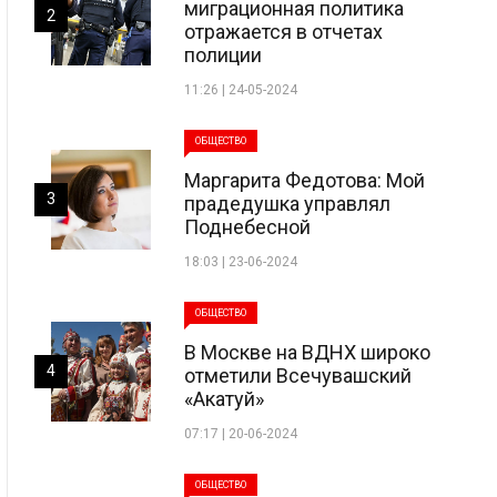
миграционная политика
2
отражается в отчетах
полиции
11:26 | 24-05-2024
ОБЩЕСТВО
Маргарита Федотова: Мой
3
прадедушка управлял
Поднебесной
18:03 | 23-06-2024
ОБЩЕСТВО
В Москве на ВДНХ широко
4
отметили Всечувашский
«Акатуй»
07:17 | 20-06-2024
ОБЩЕСТВО