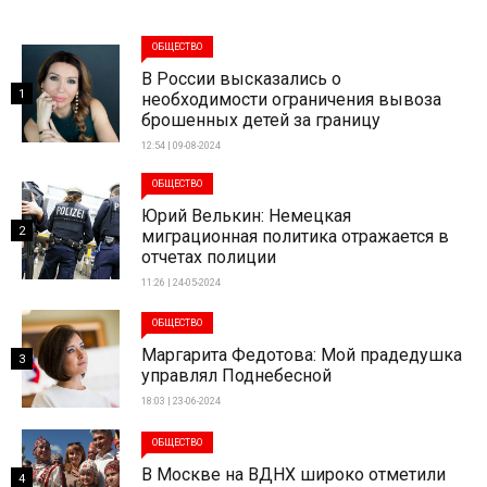
ОБЩЕСТВО
В России высказались о
1
необходимости ограничения вывоза
брошенных детей за границу
12:54 | 09-08-2024
ОБЩЕСТВО
Юрий Велькин: Немецкая
2
миграционная политика отражается в
отчетах полиции
11:26 | 24-05-2024
ОБЩЕСТВО
Маргарита Федотова: Мой прадедушка
3
управлял Поднебесной
18:03 | 23-06-2024
ОБЩЕСТВО
В Москве на ВДНХ широко отметили
4