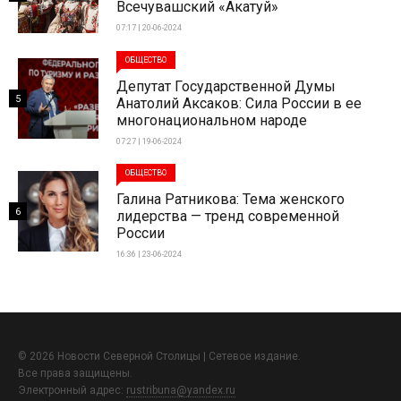
Всечувашский «Акатуй»
07:17 | 20-06-2024
ОБЩЕСТВО
Депутат Государственной Думы
5
Анатолий Аксаков: Сила России в ее
многонациональном народе
07:27 | 19-06-2024
ОБЩЕСТВО
Галина Ратникова: Тема женского
6
лидерства — тренд современной
России
16:36 | 23-06-2024
© 2026 Новости Северной Столицы | Сетевое издание.
Все права защищены.
Электронный адрес:
rustribuna@yandex.ru