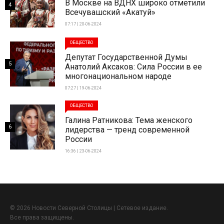
В Москве на ВДНХ широко отметили
4
Всечувашский «Акатуй»
07:17 | 20-06-2024
ОБЩЕСТВО
Депутат Государственной Думы
5
Анатолий Аксаков: Сила России в ее
многонациональном народе
07:27 | 19-06-2024
ОБЩЕСТВО
Галина Ратникова: Тема женского
6
лидерства — тренд современной
России
16:36 | 23-06-2024
© 2026 Новости Северной Столицы | Сетевое издание.
Все права защищены.