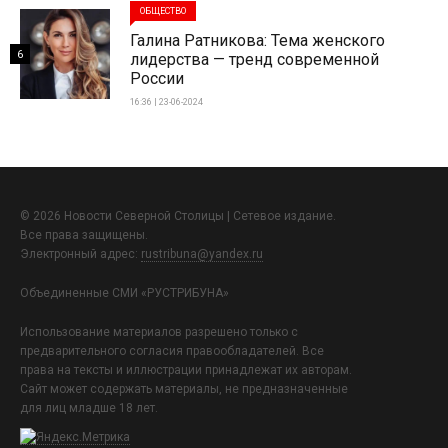
ОБЩЕСТВО
Галина Ратникова: Тема женского
6
лидерства — тренд современной
России
16:36 | 23-06-2024
© 2026 Новости Северной Столицы | Сетевое издание.
Все права защищены.
Электронный адрес:
rustribuna@yandex.ru
Объединенные СМИ «РУСТРИБУНА»
Использование материалов разрешено только с
предварительного согласия правообладателей. Все
права на тексты и иллюстрации принадлежат их авторам.
Сайт может содержать материалы, не предназначенные
для лиц младше 18 лет.