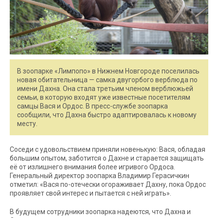
В зоопарке «Лимпопо» в Нижнем Новгороде поселилась
новая обитательница — самка двугорбого верблюда по
имени Дахна. Она стала третьим членом верблюжьей
семьи, в которую входят уже известные посетителям
самцы Вася и Ордос. В пресс-службе зоопарка
сообщили, что Дахна быстро адаптировалась к новому
месту.
Соседи с удовольствием приняли новенькую: Вася, обладая
большим опытом, заботится о Дахне и старается защищать
её от излишнего внимания более игривого Ордоса.
Генеральный директор зоопарка Владимир Герасичкин
отметил: «Вася по-отечески огораживает Дахну, пока Ордос
проявляет свой интерес и пытается с ней играть».
В будущем сотрудники зоопарка надеются, что Дахна и