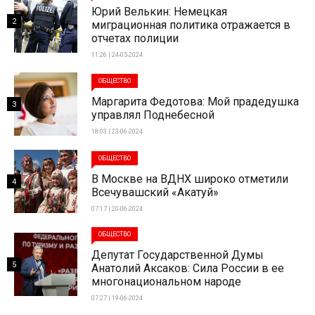
Юрий Велькин: Немецкая
2
миграционная политика отражается в
отчетах полиции
11:26 | 24-05-2024
ОБЩЕСТВО
Маргарита Федотова: Мой прадедушка
3
управлял Поднебесной
18:03 | 23-06-2024
ОБЩЕСТВО
В Москве на ВДНХ широко отметили
4
Всечувашский «Акатуй»
07:17 | 20-06-2024
ОБЩЕСТВО
Депутат Государственной Думы
5
Анатолий Аксаков: Сила России в ее
многонациональном народе
07:27 | 19-06-2024