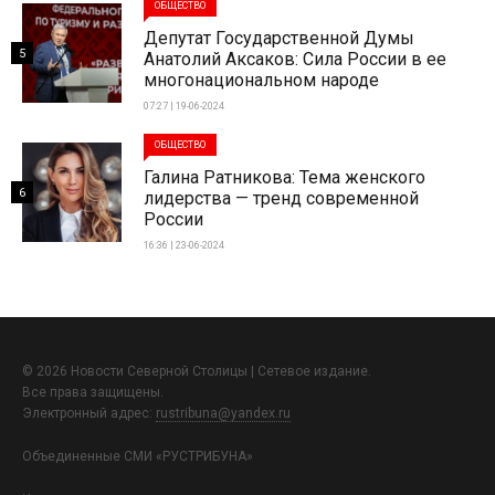
ОБЩЕСТВО
Депутат Государственной Думы
5
Анатолий Аксаков: Сила России в ее
многонациональном народе
07:27 | 19-06-2024
ОБЩЕСТВО
Галина Ратникова: Тема женского
6
лидерства — тренд современной
России
16:36 | 23-06-2024
© 2026 Новости Северной Столицы | Сетевое издание.
Все права защищены.
Электронный адрес:
rustribuna@yandex.ru
Объединенные СМИ «РУСТРИБУНА»