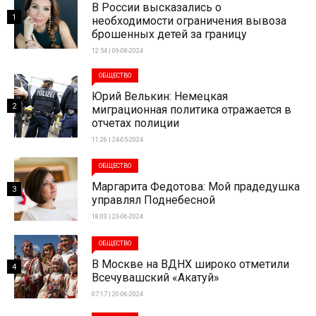
В России высказались о
1
необходимости ограничения вывоза
брошенных детей за границу
12:54 | 09-08-2024
ОБЩЕСТВО
Юрий Велькин: Немецкая
2
миграционная политика отражается в
отчетах полиции
11:26 | 24-05-2024
ОБЩЕСТВО
Маргарита Федотова: Мой прадедушка
3
управлял Поднебесной
18:03 | 23-06-2024
ОБЩЕСТВО
В Москве на ВДНХ широко отметили
4
Всечувашский «Акатуй»
07:17 | 20-06-2024