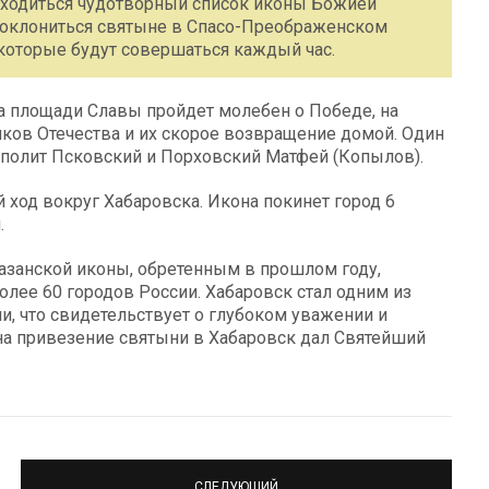
 находиться чудотворный список иконы Божией
 поклониться святыне в Спасо-Преображенском
 которые будут совершаться каждый час.
на площади Славы пройдет молебен о Победе, на
иков Отечества и их скорое возвращение домой. Один
ополит Псковский и Порховский Матфей (Копылов).
ход вокруг Хабаровска. Икона покинет город 6
.
азанской иконы, обретенным в прошлом году,
более 60 городов России. Хабаровск стал одним из
и, что свидетельствует о глубоком уважении и
на привезение святыни в Хабаровск дал Святейший
СЛЕДУЮЩИЙ