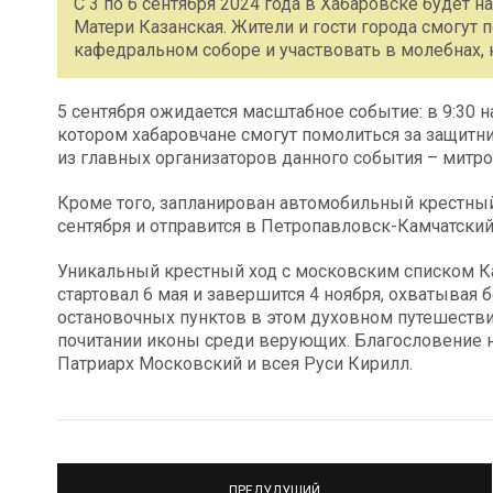
С 3 по 6 сентября 2024 года в Хабаровске будет
Матери Казанская. Жители и гости города смогут
кафедральном соборе и участвовать в молебнах,
5 сентября ожидается масштабное событие: в 9:30 
котором хабаровчане смогут помолиться за защитн
из главных организаторов данного события – митр
Кроме того, запланирован автомобильный крестный 
сентября и отправится в Петропавловск-Камчатский
Уникальный крестный ход с московским списком К
стартовал 6 мая и завершится 4 ноября, охватывая 
остановочных пунктов в этом духовном путешестви
почитании иконы среди верующих. Благословение 
Патриарх Московский и всея Руси Кирилл.
ПРЕДУДУЩИЙ