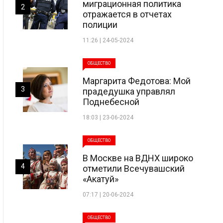
миграционная политика
2
отражается в отчетах
полиции
11:26 | 24-05-2024
ОБЩЕСТВО
Маргарита Федотова: Мой
3
прадедушка управлял
Поднебесной
18:03 | 23-06-2024
ОБЩЕСТВО
В Москве на ВДНХ широко
4
отметили Всечувашский
«Акатуй»
07:17 | 20-06-2024
ОБЩЕСТВО