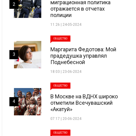
миграционная политика
2
отражается в отчетах
полиции
11:26 | 24-05-2024
ОБЩЕСТВО
Маргарита Федотова: Мой
3
прадедушка управлял
Поднебесной
18:03 | 23-06-2024
ОБЩЕСТВО
В Москве на ВДНХ широко
4
отметили Всечувашский
«Акатуй»
07:17 | 20-06-2024
ОБЩЕСТВО