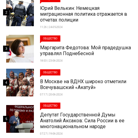
Юрий Велькин: Немецкая
2
миграционная политика отражается в
отчетах полиции
11:26 | 24-05-2024
ОБЩЕСТВО
Маргарита Федотова: Мой прадедушка
3
управлял Поднебесной
18:03 | 23-06-2024
ОБЩЕСТВО
В Москве на ВДНХ широко отметили
4
Всечувашский «Акатуй»
07:17 | 20-06-2024
ОБЩЕСТВО
Депутат Государственной Думы
5
Анатолий Аксаков: Сила России в ее
многонациональном народе
07:27 | 19-06-2024