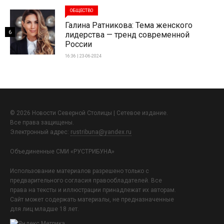
ОБЩЕСТВО
Галина Ратникова: Тема женского
6
лидерства — тренд современной
России
16:36 | 23-06-2024
© 2026 Новости Северной Столицы | Сетевое издание.
Все права защищены.
Электронный адрес:
rustribuna@yandex.ru
Объединенные СМИ «РУСТРИБУНА»
Использование материалов разрешено только с
предварительного согласия правообладателей. Все
права на тексты и иллюстрации принадлежат их авторам.
Сайт может содержать материалы, не предназначенные
для лиц младше 18 лет.