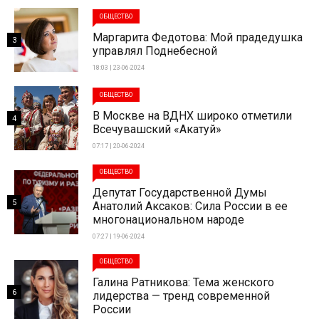
ОБЩЕСТВО
Маргарита Федотова: Мой прадедушка
3
управлял Поднебесной
18:03 | 23-06-2024
ОБЩЕСТВО
В Москве на ВДНХ широко отметили
4
Всечувашский «Акатуй»
07:17 | 20-06-2024
ОБЩЕСТВО
Депутат Государственной Думы
5
Анатолий Аксаков: Сила России в ее
многонациональном народе
07:27 | 19-06-2024
ОБЩЕСТВО
Галина Ратникова: Тема женского
6
лидерства — тренд современной
России