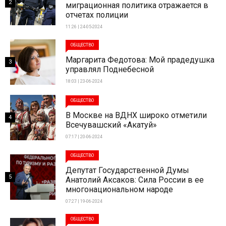
2
миграционная политика отражается в
отчетах полиции
11:26 | 24-05-2024
ОБЩЕСТВО
Маргарита Федотова: Мой прадедушка
3
управлял Поднебесной
18:03 | 23-06-2024
ОБЩЕСТВО
В Москве на ВДНХ широко отметили
4
Всечувашский «Акатуй»
07:17 | 20-06-2024
ОБЩЕСТВО
Депутат Государственной Думы
5
Анатолий Аксаков: Сила России в ее
многонациональном народе
07:27 | 19-06-2024
ОБЩЕСТВО