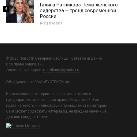
Галина Ратникова: Тема женского
6
лидерства — тренд современной
России
16:36 | 23-06-2024
© 2026 Новости Северной Столицы | Сетевое издание.
Все права защищены.
Электронный адрес:
rustribuna@yandex.ru
Объединенные СМИ «РУСТРИБУНА»
Использование материалов разрешено только с
предварительного согласия правообладателей. Все
права на тексты и иллюстрации принадлежат их авторам.
Сайт может содержать материалы, не предназначенные
для лиц младше 18 лет.