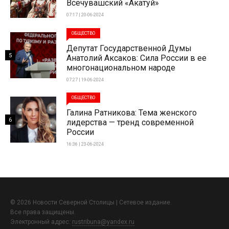
Всечувашский «Акатуй»
07:17 | 20-06-2024
ОБЩЕСТВО
Депутат Государственной Думы
5
Анатолий Аксаков: Сила России в ее
многонациональном народе
07:27 | 19-06-2024
ОБЩЕСТВО
Галина Ратникова: Тема женского
6
лидерства — тренд современной
России
16:36 | 23-06-2024
© 2026 Новости Северной Столицы | Сетевое издание.
Все права защищены.
Электронный адрес:
rustribuna@yandex.ru