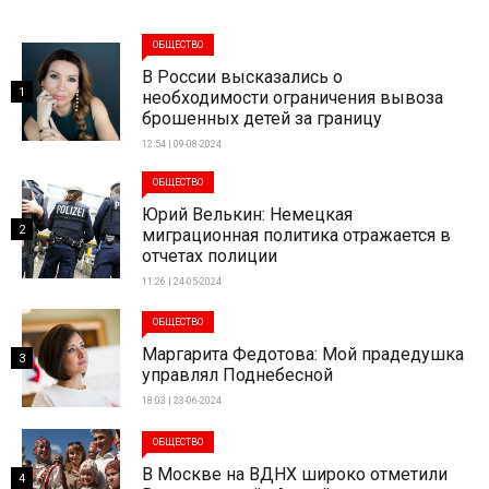
ОБЩЕСТВО
В России высказались о
1
необходимости ограничения вывоза
брошенных детей за границу
12:54 | 09-08-2024
ОБЩЕСТВО
Юрий Велькин: Немецкая
2
миграционная политика отражается в
отчетах полиции
11:26 | 24-05-2024
ОБЩЕСТВО
Маргарита Федотова: Мой прадедушка
3
управлял Поднебесной
18:03 | 23-06-2024
ОБЩЕСТВО
В Москве на ВДНХ широко отметили
4