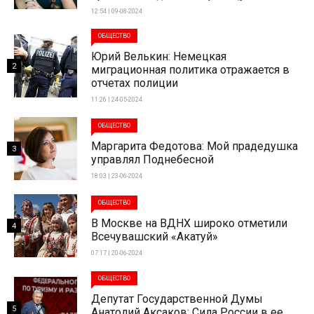
12:54 | 09-08-2024
ОБЩЕСТВО
Юрий Велькин: Немецкая
2
миграционная политика отражается в
отчетах полиции
11:26 | 24-05-2024
ОБЩЕСТВО
Маргарита Федотова: Мой прадедушка
3
управлял Поднебесной
18:03 | 23-06-2024
ОБЩЕСТВО
В Москве на ВДНХ широко отметили
4
Всечувашский «Акатуй»
07:17 | 20-06-2024
ОБЩЕСТВО
Депутат Государственной Думы
5
Анатолий Аксаков: Сила России в ее