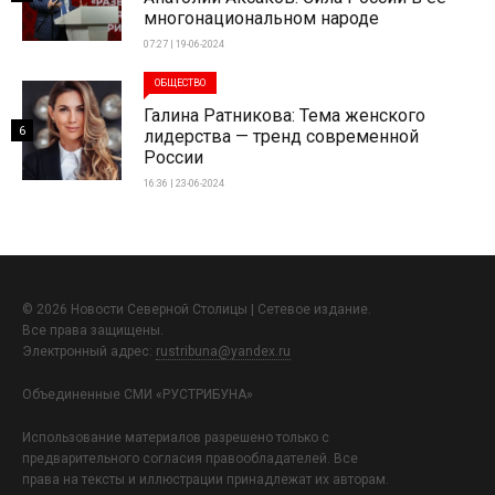
многонациональном народе
07:27 | 19-06-2024
ОБЩЕСТВО
Галина Ратникова: Тема женского
6
лидерства — тренд современной
России
16:36 | 23-06-2024
© 2026 Новости Северной Столицы | Сетевое издание.
Все права защищены.
Электронный адрес:
rustribuna@yandex.ru
Объединенные СМИ «РУСТРИБУНА»
Использование материалов разрешено только с
предварительного согласия правообладателей. Все
права на тексты и иллюстрации принадлежат их авторам.