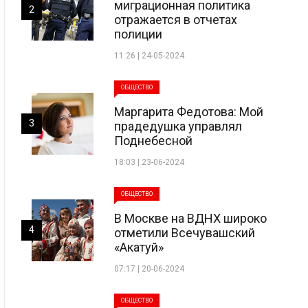
миграционная политика
2
отражается в отчетах
полиции
11:26 | 24-05-2024
ОБЩЕСТВО
Маргарита Федотова: Мой
3
прадедушка управлял
Поднебесной
18:03 | 23-06-2024
ОБЩЕСТВО
В Москве на ВДНХ широко
4
отметили Всечувашский
«Акатуй»
07:17 | 20-06-2024
ОБЩЕСТВО