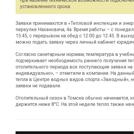
при наличии технической возможности подключе
установленного срока.
Заявки принимаются в «Тепловой инспекции и энер
переулке Нахановича, 4а. Время работы – с понедельн
15:45, с перерывом на обед с 12:00 до 12:45. В вы
можно подать заявку через личный кабинет юридич
Согласно санитарным нормам, температура в учебны
подчеркивает необходимость раннего получения теп
отопительного периода все поступающие заявки на
индивидуально», – отметили в компании. На данн
тепла в Центре водных видов спорта «Звездный», н
заявки не подавали.
Отопительный сезон в Томске обычно начинается, к
держится ниже 8°C. На этой неделе тепло также нач