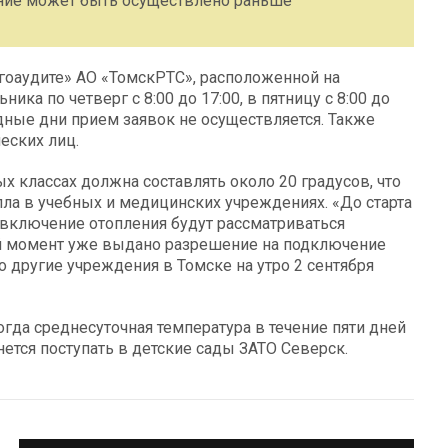
ние может быть осуществлено раньше
гоаудите» АО «ТомскРТС», расположенной на
ика по четверг с 8:00 до 17:00, в пятницу с 8:00 до
ходные дни прием заявок не осуществляется. Также
еских лиц.
х классах должна составлять около 20 градусов, что
ла в учебных и медицинских учреждениях. «До старта
 включение отопления будут рассматриваться
ый момент уже выдано разрешение на подключение
о другие учреждения в Томске на утро 2 сентября
огда среднесуточная температура в течение пяти дней
нется поступать в детские сады ЗАТО Северск.