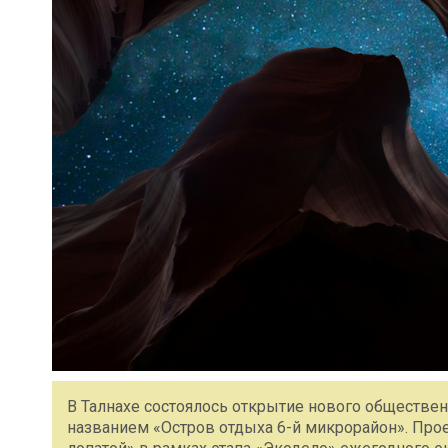
В Талнахе состоялось открытие нового обществен
названием «Остров отдыха 6-й микрорайон». Про