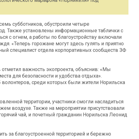
экологического марафона «Норникеля» под
семь субботников, обустроили четыре
од. Также установлены информационные таблички с
ся с огнем, а работы по благоустройству включали
ждя. «Теперь горожане могут здесь гулять и приятно
вный специалист отдела корпоративных сообществ ЗФ
в отметил важность экопроекта, объяснив: «Мы
ста для безопасности и удобства отдыха».
5 волонтеров, среди которых были жители Норильска
вленной территории, участники смогли насладиться
ежем воздухе. Также на мероприятии присутствовали
орячий чай, и почетный гражданин Норильска Леонид
ить за благоустроенной территорией и бережно