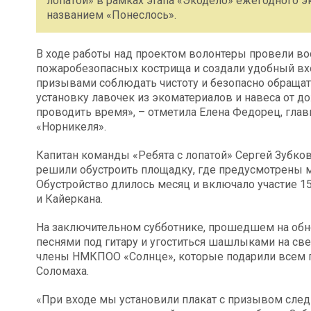
лопатой» в рамках этапа «Экодело» ежегодного 
названием «Понеслось».
В ходе работы над проектом волонтеры провели во
пожаробезопасных кострища и создали удобный вх
призывами соблюдать чистоту и безопасно обращать
установку лавочек из экоматериалов и навеса от до
проводить время», – отметила Елена Федорец, гла
«Норникеля».
Капитан команды «Ребята с лопатой» Сергей Зубко
решили обустроить площадку, где предусмотрены ме
Обустройство длилось месяц и включало участие 1
и Кайеркана.
На заключительном субботнике, прошедшем на обно
песнями под гитару и угоститься шашлыками на св
члены НМКПОО «Солнце», которые подарили всем г
Соломаха.
«При входе мы установили плакат с призывом след