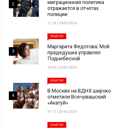
миграционная политика
2
отражается в отчетах
полиции
11:26 | 24-05-2024
ОБЩЕСТВО
Маргарита Федотова: Мой
3
прадедушка управлял
Поднебесной
18:03 | 23-06-2024
ОБЩЕСТВО
В Москве на ВДНХ широко
4
отметили Всечувашский
«Акатуй»
07:17 | 20-06-2024
ОБЩЕСТВО