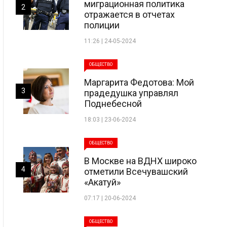
миграционная политика
2
отражается в отчетах
полиции
11:26 | 24-05-2024
ОБЩЕСТВО
Маргарита Федотова: Мой
3
прадедушка управлял
Поднебесной
18:03 | 23-06-2024
ОБЩЕСТВО
В Москве на ВДНХ широко
4
отметили Всечувашский
«Акатуй»
07:17 | 20-06-2024
ОБЩЕСТВО