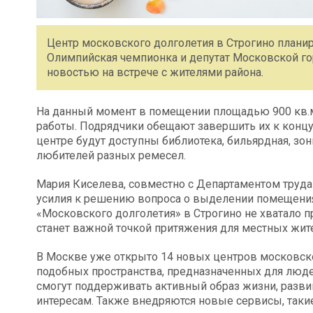
Центр московского долголетия в Строгино планир
Олимпийская чемпионка и депутат Московской г
новостью на встрече с жителями района.
На данный момент в помещении площадью 900 кв.м
работы. Подрядчики обещают завершить их к концу
центре будут доступны библиотека, бильярдная, зон
любителей разных ремесел.
Мария Киселева, совместно с Департаментом труд
усилия к решению вопроса о выделении помещения
«Московского долголетия» в Строгино не хватало пр
станет важной точкой притяжения для местных жит
В Москве уже открыто 14 новых центров московско
подобных пространства, предназначенных для людей
смогут поддерживать активный образ жизни, разви
интересам. Также внедряются новые сервисы, так