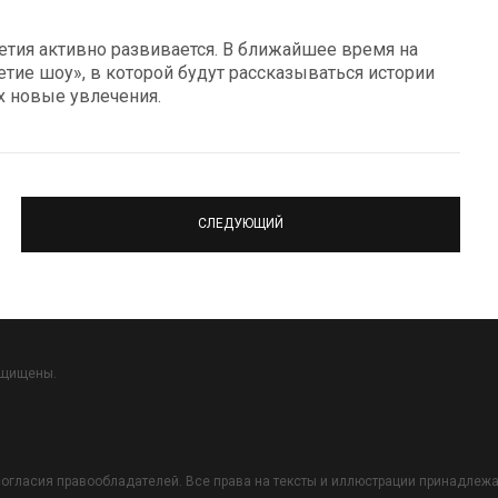
етия активно развивается. В ближайшее время на
етие шоу», в которой будут рассказываться истории
х новые увлечения.
СЛЕДУЮЩИЙ
ащищены.
огласия правообладателей. Все права на тексты и иллюстрации принадлежат