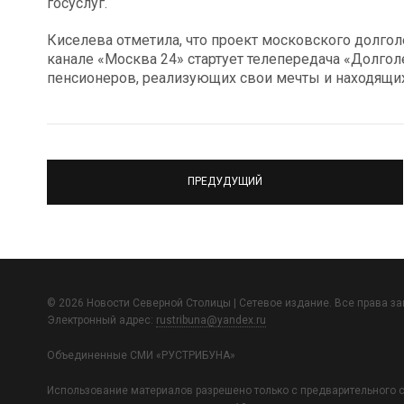
госуслуг.
Киселева отметила, что проект московского долгол
канале «Москва 24» стартует телепередача «Долгол
пенсионеров, реализующих свои мечты и находящи
ПРЕДУДУЩИЙ
© 2026 Новости Северной Столицы | Сетевое издание. Все права з
Электронный адрес:
rustribuna@yandex.ru
Объединенные СМИ «РУСТРИБУНА»
Использование материалов разрешено только с предварительного с