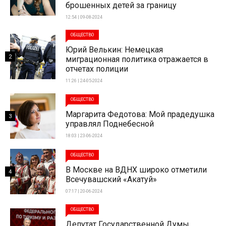
брошенных детей за границу
12:54 | 09-08-2024
ОБЩЕСТВО
Юрий Велькин: Немецкая
2
миграционная политика отражается в
отчетах полиции
11:26 | 24-05-2024
ОБЩЕСТВО
Маргарита Федотова: Мой прадедушка
3
управлял Поднебесной
18:03 | 23-06-2024
ОБЩЕСТВО
В Москве на ВДНХ широко отметили
4
Всечувашский «Акатуй»
07:17 | 20-06-2024
ОБЩЕСТВО
Депутат Государственной Думы