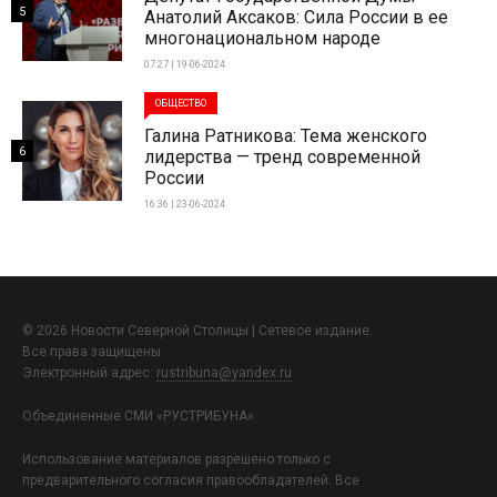
5
Анатолий Аксаков: Сила России в ее
многонациональном народе
07:27 | 19-06-2024
ОБЩЕСТВО
Галина Ратникова: Тема женского
6
лидерства — тренд современной
России
16:36 | 23-06-2024
© 2026 Новости Северной Столицы | Сетевое издание.
Все права защищены.
Электронный адрес:
rustribuna@yandex.ru
Объединенные СМИ «РУСТРИБУНА»
Использование материалов разрешено только с
предварительного согласия правообладателей. Все