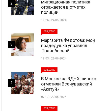
миграционная политика
2
отражается в отчетах
полиции
11:26 | 24-05-2024
ОБЩЕСТВО
Маргарита Федотова: Мой
3
прадедушка управлял
Поднебесной
18:03 | 23-06-2024
ОБЩЕСТВО
В Москве на ВДНХ широко
4
отметили Всечувашский
«Акатуй»
07:17 | 20-06-2024
ОБЩЕСТВО