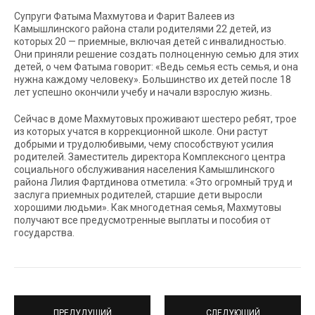
Супруги Фатыма Махмутова и Фарит Валеев из
Камышлинского района стали родителями 22 детей, из
которых 20 — приемные, включая детей с инвалидностью.
Они приняли решение создать полноценную семью для этих
детей, о чем Фатыма говорит: «Ведь семья есть семья, и она
нужна каждому человеку». Большинство их детей после 18
лет успешно окончили учебу и начали взрослую жизнь.
Сейчас в доме Махмутовых проживают шестеро ребят, трое
из которых учатся в коррекционной школе. Они растут
добрыми и трудолюбивыми, чему способствуют усилия
родителей. Заместитель директора Комплексного центра
социального обслуживания населения Камышлинского
района Лилия Фартдинова отметила: «Это огромный труд и
заслуга приемных родителей, старшие дети выросли
хорошими людьми». Как многодетная семья, Махмутовы
получают все предусмотренные выплаты и пособия от
государства.
ПРЕДУДУЩИЙ
СЛЕДУЮЩИЙ