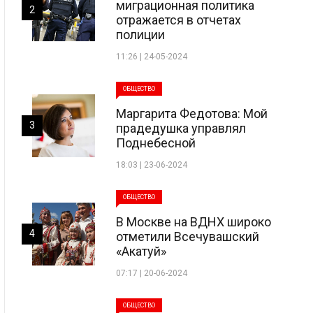
миграционная политика
2
отражается в отчетах
полиции
11:26 | 24-05-2024
ОБЩЕСТВО
Маргарита Федотова: Мой
3
прадедушка управлял
Поднебесной
18:03 | 23-06-2024
ОБЩЕСТВО
В Москве на ВДНХ широко
4
отметили Всечувашский
«Акатуй»
07:17 | 20-06-2024
ОБЩЕСТВО