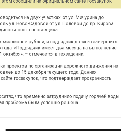
 этом сообщили на официальном сайте госзакупок.
водиться на двух участках: от ул. Мичурина до
оль ул. Ново-Садовой от ул. Полевой до пр. Кирова.
единственного поставщика.
х миллионов рублей, и подрядчик должен завершить
о года. «Подрядчик имеет два месяца на выполнение
1 октября», – отмечается в техзадании.
тка проектов по организации дорожного движения на
новлен до 15 декабря текущего года. Данная
айте госзакупок, что подтверждает прозрачность
сетях, что временно затруднило подачу горячей воды
ная проблема была успешно решена.