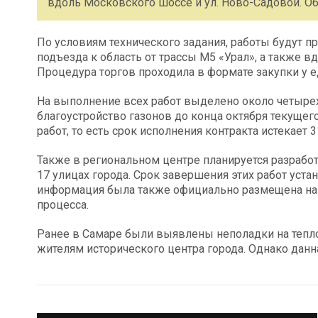
вдоль Московского шоссе и ул. Ново-Садовой. Об
По условиям технического задания, работы будут про
подъезда к область от трассы М5 «Урал», а также вд
Процедура торгов проходила в формате закупки у 
На выполнение всех работ выделено около четыре
благоустройство газонов до конца октября текущег
работ, то есть срок исполнения контракта истекает 3
Также в региональном центре планируется разрабо
17 улицах города. Срок завершения этих работ уста
информация была также официально размещена на с
процесса.
Ранее в Самаре были выявлены неполадки на тепло
жителям исторического центра города. Однако дан