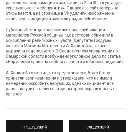
размещена информация о закрытии на 29 и 30 августа для
«специального мероприятия». Однако его сайт теперь не
открывается, а на странице в VK удалили изображение
панно с Богородицей и закрыли раздел «Интерьер».
Публичный скандал разразился после публикации
материалов Русской общины, где ресторан обвинили в
оскорблении религиозных чувств. Депутаты Госдумы,
включая Михаила Матвеева и А. Хинштейна, также
выразили недовольство. В Следственном управлении по
Самарской области возбуждено уголовное дело по статье
«Нарушение права на свободу совести и вероисповеданий».
А. Хинштейн отметил, что представители Aram Group
принесли свои извинения и утверждали, что не имели
намерений оскорбить верующих, однако инцидент всё
равно получит оценку со стороны правоохранительных
органов.
ПРЕДУДУЩИЙ
СЛЕДУЮЩИЙ