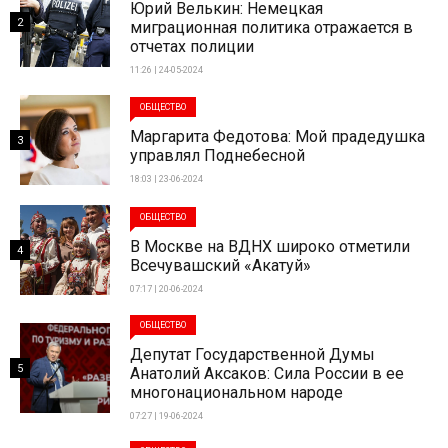
Юрий Велькин: Немецкая
2
миграционная политика отражается в
отчетах полиции
11:26 | 24-05-2024
ОБЩЕСТВО
Маргарита Федотова: Мой прадедушка
3
управлял Поднебесной
18:03 | 23-06-2024
ОБЩЕСТВО
В Москве на ВДНХ широко отметили
4
Всечувашский «Акатуй»
07:17 | 20-06-2024
ОБЩЕСТВО
Депутат Государственной Думы
5
Анатолий Аксаков: Сила России в ее
многонациональном народе
07:27 | 19-06-2024