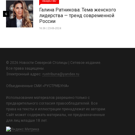
ОБЩЕСТВО
Галина Ратникова: Тема женского
6
лидерства — тренд современной
России
16:36 | 23-06-2024
© 2026 Новости Северной Столицы | Сетевое издание.
Все права защищены.
Электронный адрес:
rustribuna@yandex.ru
Объединенные СМИ «РУСТРИБУНА»
Использование материалов разрешено только с
предварительного согласия правообладателей. Все
права на тексты и иллюстрации принадлежат их авторам.
Сайт может содержать материалы, не предназначенные
для лиц младше 18 лет.