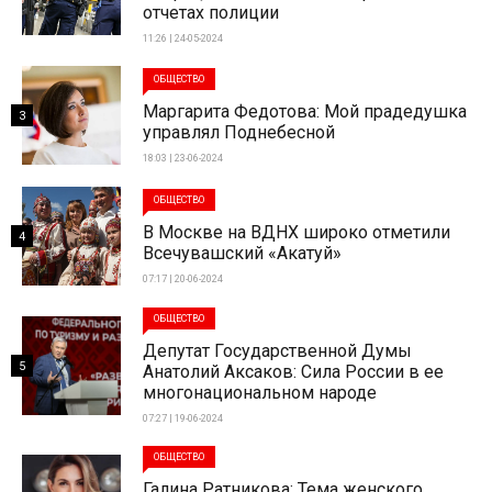
отчетах полиции
11:26 | 24-05-2024
ОБЩЕСТВО
Маргарита Федотова: Мой прадедушка
3
управлял Поднебесной
18:03 | 23-06-2024
ОБЩЕСТВО
В Москве на ВДНХ широко отметили
4
Всечувашский «Акатуй»
07:17 | 20-06-2024
ОБЩЕСТВО
Депутат Государственной Думы
5
Анатолий Аксаков: Сила России в ее
многонациональном народе
07:27 | 19-06-2024
ОБЩЕСТВО
Галина Ратникова: Тема женского