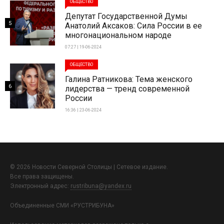
ОБЩЕСТВО
Депутат Государственной Думы
5
Анатолий Аксаков: Сила России в ее
многонациональном народе
07:27 | 19-06-2024
ОБЩЕСТВО
Галина Ратникова: Тема женского
6
лидерства — тренд современной
России
16:36 | 23-06-2024
© 2026 Новости Северной Столицы | Сетевое издание.
Все права защищены.
Электронный адрес:
rustribuna@yandex.ru
Объединенные СМИ «РУСТРИБУНА»