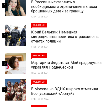
В России высказались о
1
необходимости ограничения вывоза
брошенных детей за границу
12:54 | 09-08-2024
ОБЩЕСТВО
Юрий Велькин: Немецкая
2
миграционная политика отражается в
отчетах полиции
11:26 | 24-05-2024
ОБЩЕСТВО
Маргарита Федотова: Мой прадедушка
3
управлял Поднебесной
18:03 | 23-06-2024
ОБЩЕСТВО
В Москве на ВДНХ широко отметили
4
Всечувашский «Акатуй»
07:17 | 20-06-2024